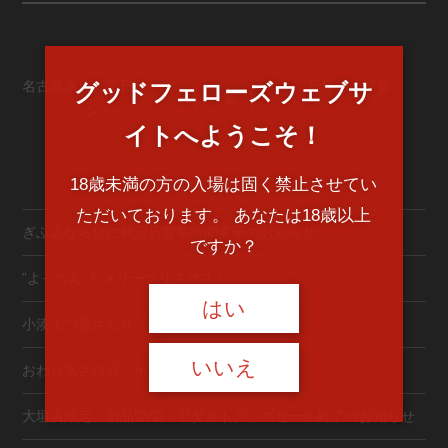
名古屋南店、本日オープ
新年のご挨拶
グッドフェローズウェブサ
一覧
ン！
イトへようこそ！
18歳未満の方の入場は固く禁止させてい
最近の投稿
ただいております。 あなたは18歳以上
ぎふ店ならびに鵜沼店営業時間変更のお知らせ
ですか？
”よっつん”とメリークリスマス！
はい
小湊よつ葉さんサイン会イベント開催決定！
いいえ
おわりあさひ店、ホビーコーナー爆誕！
大垣店限定、新品DVD・アダルトグッズセール終了のお知らせ