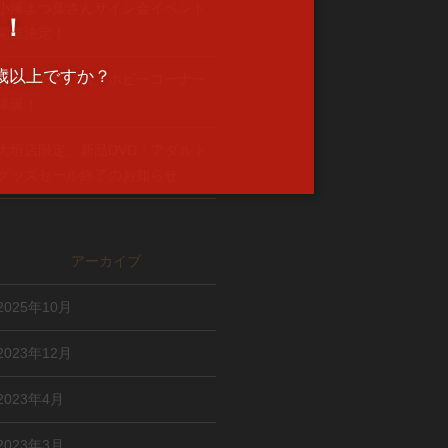
小湊よつ葉さんサイン会イベント
そ！
開催決定！
歳以上ですか？
おわりあさひ店、ホビーコーナー
爆誕！
大垣店限定、新品DVD・アダルト
グッズセール終了のお知らせ
アーカイブ
2025年10月
2023年12月
2023年4月
2023年3月