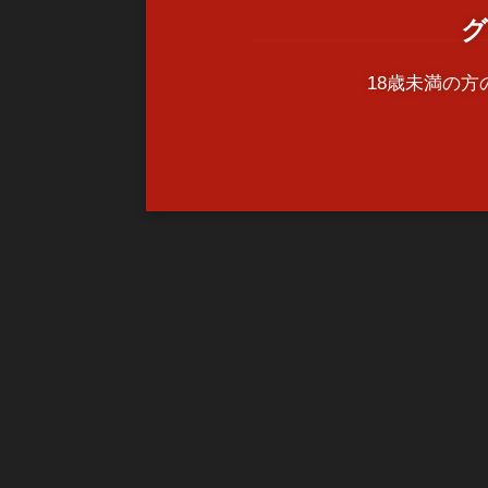
グ
18歳未満の