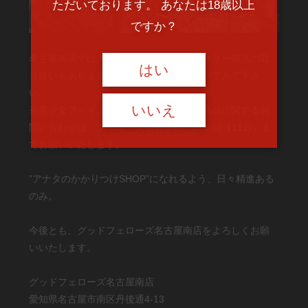
ただいております。 あなたは18歳以上
ですか？
名古屋南店では美少女フィギュア、ミリタリー商品の取
はい
り扱いもあります。ご来店の際は是非覗いてみて下さ
い。
いいえ
※美少女フィギュアならびにミリタリー商品に関するお
問い合わせは「フェローズ名古屋店(0561-52-1112)」ま
でお願いいたします。
”アナタのかかりつけSHOP”になれるよう、日々精進ある
のみ。
今後とも、グッドフェローズ名古屋南店をよろしくお願
いいたします。
グッドフェローズ名古屋南店
愛知県名古屋市南区丹後通4-13